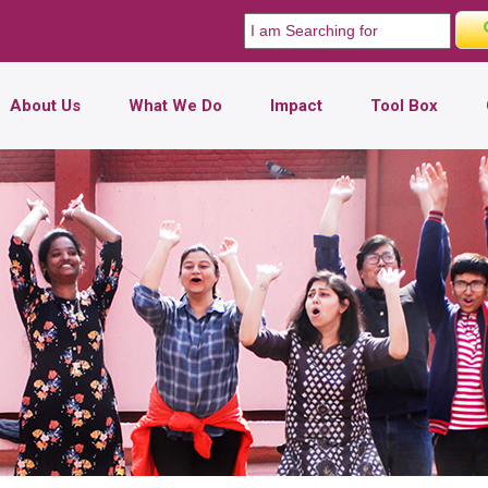
About Us
What We Do
Impact
Tool Box